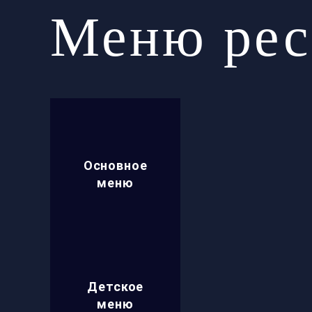
Меню рес
Основное
меню
Детское
меню